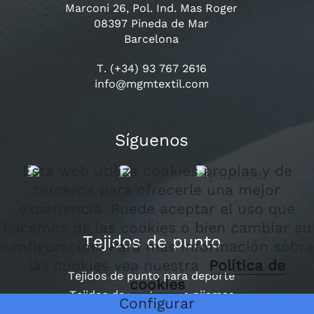
Marconi 26, Pol. Ind. Mas Roger
08397 Pineda de Mar
Barcelona
T. (+34) 93 767 2616
info@mgmtextil.com
Síguenos
Esta web utiliza cookies propias y de
terceros para ofrecerle una mejor
experiencia. Puede aceptar el uso que
hacemos de las cookies o bien cambiar su
Tejidos de punto
configuración. Para más información sobre
las cookies vea nuestra
Política de
Tejidos de punto para deporte
cookies
Tejidos de punto para pijamas
Configurar
Tejidos de punto para infantil