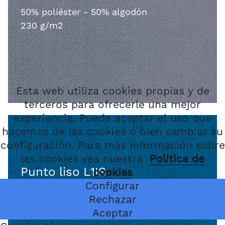
50% poliéster - 50% algodón
230 g/m2
Esta web utiliza cookies propias y de
terceros para ofrecerle una mejor
experiencia. Puede aceptar el uso que
hacemos de las cookies o bien cambiar su
configuración. Para más información sobre
las cookies vea nuestra
Política de
Punto liso L1IS
cookies
Configurar
Rechazar
50% poliéster - 50% algodón
Aceptar
160 g/m2