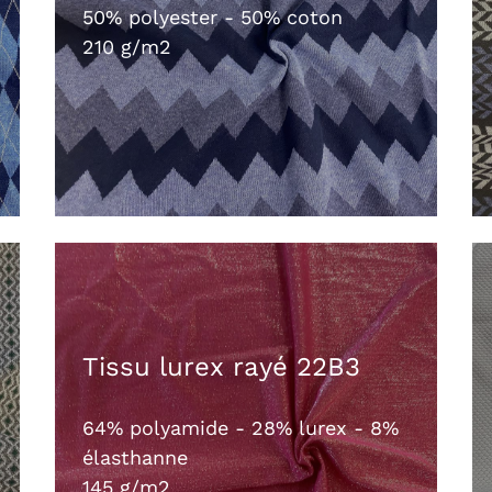
50% polyester - 50% coton
210 g/m2
Tissu lurex rayé 22B3
64% polyamide - 28% lurex - 8%
élasthanne
145 g/m2