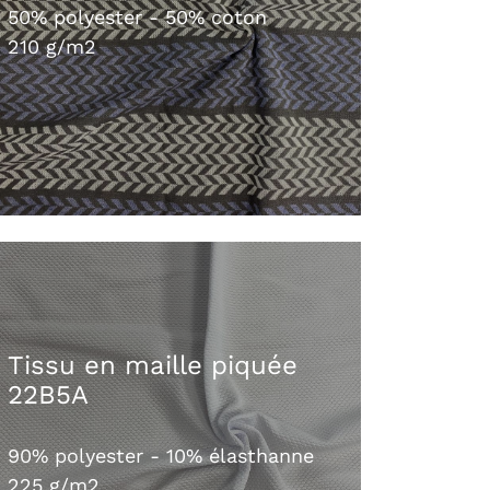
50% polyester - 50% coton
210 g/m2
Tissu en maille piquée
22B5A
90% polyester - 10% élasthanne
225 g/m2