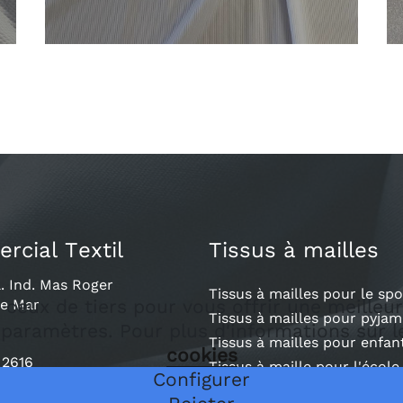
cial Textil
Tissus à mailles
. Ind. Mas Roger
Tissus à mailles pour le spo
t ceux de tiers pour vous offrir une meille
de Mar
Tissus à mailles pour pyjam
s paramètres. Pour plus d'informations sur 
Tissus à mailles pour enfan
cookies
 2616
Tissus à maille pour l'école
Configurer
l.com
Tissus à mailles pour la te