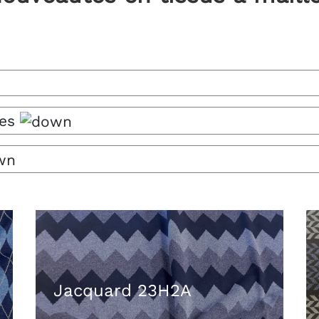
es
Jacquard 23H2A