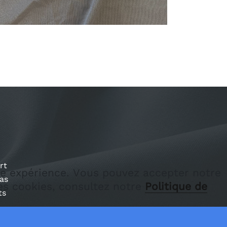
rt
ure expérience. Vous pouvez accepter notre
as
les cookies, consultez notre
Politique de
ts
inture de vêtements